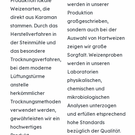
Produktion lokale
werden in unserer
Weizenarten, die
Produktion
direkt aus Karaman
großgeschrieben,
stammen. Durch das
sondern auch bei der
Herstellverfahren in
Auswahl von Hartweizen
der Steinmühle und
zeigen wir große
das besondere
Sorgfalt. Weizenproben
Trocknungsverfahren,
werden in unseren
bei dem moderne
Laboratorien
Lüftungstürme
physikalischen,
anstelle
chemischen und
herkömmlicher
mikrobiologischen
Trocknungsmethoden
06
Verpackung
Analysen unterzogen
verwendet werden,
und erfüllen etsprechend
gewährleisten wir ein
hohe Standards
hochwertiges
bezüglich der Qualität.