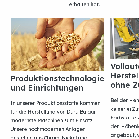
erhalten hat.
Der Duru-Bulgu
Vollaut
Herste
Produktionstechnologie
Unterschıed
ohne Z
und Einrichtungen
Bei der He
In unserer Produktionsstätte kommen
keinerlei Z
für die Herstellung von Duru Bulgur
Farbstoffe 
modernste Maschinen zum Einsatz.
den Höhenl
Unsere hochmodernen Anlagen
angebaut, 
bestehen aus Chrom, Nickel und