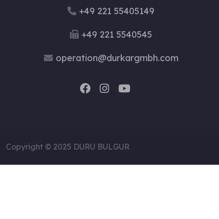
+49 221 55405149
Der Glykämische Ind
+49 221 5540545
X Von Bulgur Ist Nie
operation@durkargmbh.com
Ig
Copyright © 2025 DURU BULGUR