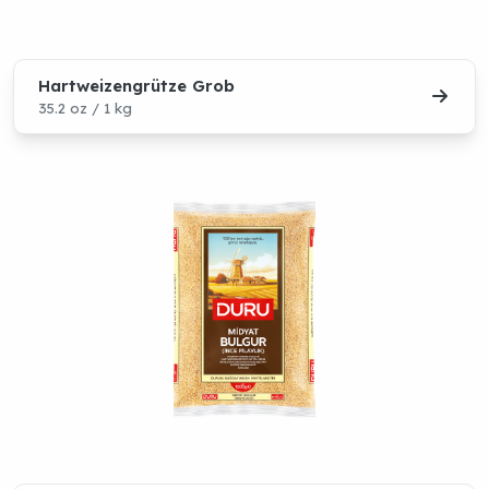
Hartweizengrütze Grob
35.2 oz / 1 kg