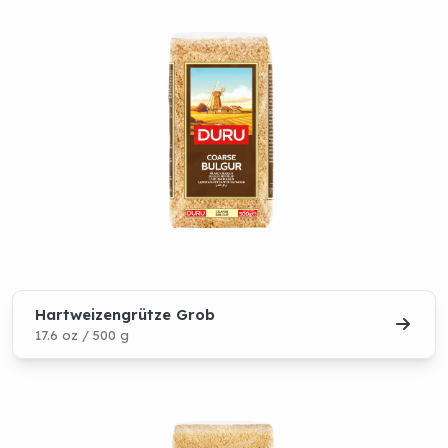
Hartweizengrütze Grob
17.6 oz / 500 g