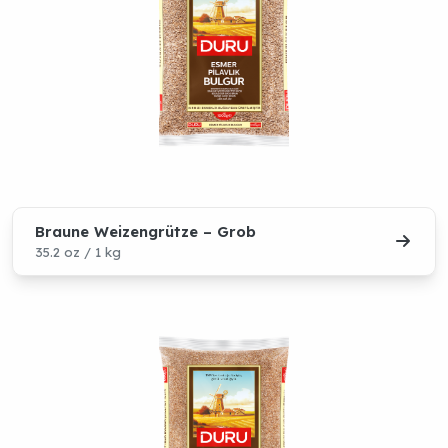
Braune Weizengrütze – Grob
35.2 oz / 1 kg