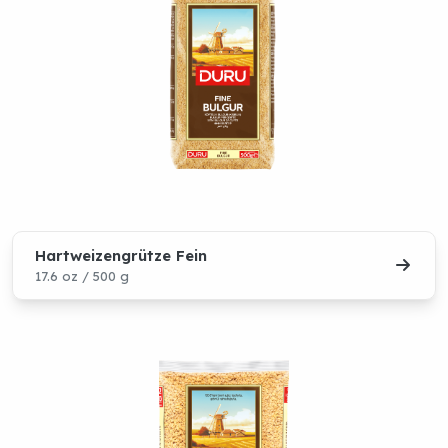
Hartweizengrütze Fein
17.6 oz / 500 g