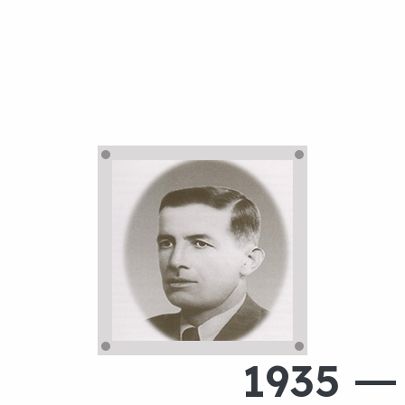
L'histoire De Du
1935