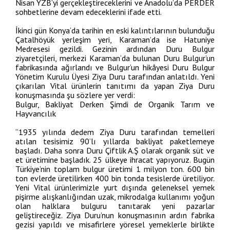
Nisan YZB’yi gerçekleştireceklerini ve Anadolu’da PERDER
sohbetlerine devam edeceklerini ifade etti.
İkinci gün Konya’da tarihin en eski kalıntılarının bulunduğu
Çatalhöyük yerleşim yeri, Karaman’da ise Hatuniye
Medresesi gezildi. Gezinin ardından Duru Bulgur
ziyaretçileri, merkezi Karaman’da bulunan Duru Bulgur’un
fabrikasında ağırlandı ve Bulgur’un hikâyesi Duru Bulgur
Yönetim Kurulu Üyesi Ziya Duru tarafından anlatıldı. Yeni
çıkarılan Vital ürünlerin tanıtımı da yapan Ziya Duru
konuşmasında şu sözlere yer verdi:
Bulgur, Bakliyat Derken Şimdi de Organik Tarım ve
Hayvancılık
“1935 yılında dedem Ziya Duru tarafından temelleri
atılan tesisimiz 90’lı yıllarda bakliyat paketlemeye
başladı. Daha sonra Duru Çiftlik A.Ş olarak organik süt ve
et üretimine başladık. 25 ülkeye ihracat yapıyoruz. Bugün
Türkiye’nin toplam bulgur üretimi 1 milyon ton. 600 bin
ton evlerde üretilirken 400 bin tonda tesislerde üretiliyor.
Yeni Vital ürünlerimizle yurt dışında geleneksel yemek
pişirme alışkanlığından uzak, mikrodalga kullanımı yoğun
olan halklara bulguru tanıtarak yeni pazarlar
geliştireceğiz. Ziya Duru’nun konuşmasının ardın fabrika
gezisi yapıldı ve misafirlere yöresel yemeklerle birlikte