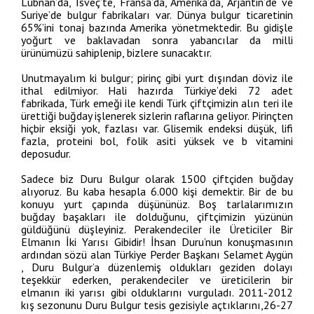
Lübnan’da, İsveç’te, Fransa’da, Amerika’da, Arjantin’de ve
Suriye’de bulgur fabrikaları var. Dünya bulgur ticaretinin
65%’ini tonaj bazında Amerika yönetmektedir. Bu gidişle
yoğurt ve baklavadan sonra yabancılar da milli
ürünümüzü sahiplenip, bizlere sunacaktır.
Unutmayalım ki bulgur; pirinç gibi yurt dışından döviz ile
ithal edilmiyor. Hali hazırda Türkiye’deki 72 adet
fabrikada, Türk emeği ile kendi Türk çiftçimizin alın teri ile
ürettiği buğday işlenerek sizlerin raflarına geliyor. Pirinçten
hiçbir eksiği yok, fazlası var. Glisemik endeksi düşük, lifi
fazla, proteini bol, folik asiti yüksek ve b vitamini
deposudur.
Sadece biz Duru Bulgur olarak 1500 çiftçiden buğday
alıyoruz. Bu kaba hesapla 6.000 kişi demektir. Bir de bu
konuyu yurt çapında düşününüz. Boş tarlalarımızın
buğday başakları ile dolduğunu, çiftçimizin yüzünün
güldüğünü düşleyiniz. Perakendeciler ile Üreticiler Bir
Elmanın İki Yarısı Gibidir! İhsan Duru’nun konuşmasının
ardından sözü alan Türkiye Perder Başkanı Selamet Aygün
, Duru Bulgur’a düzenlemiş oldukları geziden dolayı
teşekkür ederken, perakendeciler ve üreticilerin bir
elmanın iki yarısı gibi olduklarını vurguladı. 2011-2012
kış sezonunu Duru Bulgur tesis gezisiyle açtıklarını,26-27