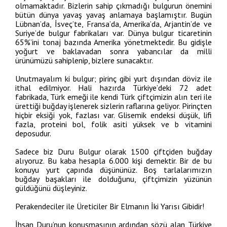
olmamaktadır. Bizlerin sahip çıkmadığı bulgurun önemini
bütün dünya yavaş yavaş anlamaya başlamıştır. Bugün
Lübnan’da, İsveç’te, Fransa’da, Amerika’da, Arjantin’de ve
Suriye’de bulgur fabrikaları var. Dünya bulgur ticaretinin
65%’ini tonaj bazında Amerika yönetmektedir. Bu gidişle
yoğurt ve baklavadan sonra yabancılar da milli
ürünümüzü sahiplenip, bizlere sunacaktır.
Unutmayalım ki bulgur; pirinç gibi yurt dışından döviz ile
ithal edilmiyor. Hali hazırda Türkiye’deki 72 adet
fabrikada, Türk emeği ile kendi Türk çiftçimizin alın teri ile
ürettiği buğday işlenerek sizlerin raflarına geliyor. Pirinçten
hiçbir eksiği yok, fazlası var. Glisemik endeksi düşük, lifi
fazla, proteini bol, folik asiti yüksek ve b vitamini
deposudur.
Sadece biz Duru Bulgur olarak 1500 çiftçiden buğday
alıyoruz. Bu kaba hesapla 6.000 kişi demektir. Bir de bu
konuyu yurt çapında düşününüz. Boş tarlalarımızın
buğday başakları ile dolduğunu, çiftçimizin yüzünün
güldüğünü düşleyiniz.
Perakendeciler ile Üreticiler Bir Elmanın İki Yarısı Gibidir!
İhsan Duru’nun konuşmasının ardından sözü alan Türkiye