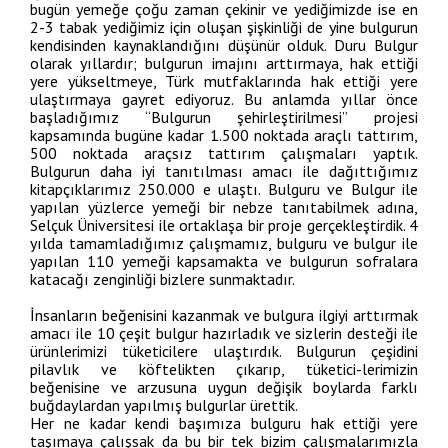
bugün yemeğe çoğu zaman çekinir ve yediğimizde ise en
2-3 tabak yediğimiz için oluşan şişkinliği de yine bulgurun
kendisinden kaynaklandığını düşünür olduk. Duru Bulgur
olarak yıllardır; bulgurun imajını arttırmaya, hak ettiği
yere yükseltmeye, Türk mutfaklarında hak ettiği yere
ulaştırmaya gayret ediyoruz. Bu anlamda yıllar önce
başladığımız “Bulgurun şehirleştirilmesi” projesi
kapsamında bugüne kadar 1.500 noktada araçlı tattırım,
500 noktada araçsız tattırım çalışmaları yaptık.
Bulgurun daha iyi tanıtılması amacı ile dağıttığımız
kitapçıklarımız 250.000 e ulaştı. Bulguru ve Bulgur ile
yapılan yüzlerce yemeği bir nebze tanıtabilmek adına,
Selçuk Üniversitesi ile ortaklaşa bir proje gerçekleştirdik. 4
yılda tamamladığımız çalışmamız, bulguru ve bulgur ile
yapılan 110 yemeği kapsamakta ve bulgurun sofralara
katacağı zenginliği bizlere sunmaktadır.
İnsanların beğenisini kazanmak ve bulgura ilgiyi arttırmak
amacı ile 10 çeşit bulgur hazırladık ve sizlerin desteği ile
ürünlerimizi tüketicilere ulaştırdık. Bulgurun çeşidini
pilavlık ve köftelikten çıkarıp, tüketici-lerimizin
beğenisine ve arzusuna uygun değişik boylarda farklı
buğdaylardan yapılmış bulgurlar ürettik.
Her ne kadar kendi başımıza bulguru hak ettiği yere
taşımaya çalışsak da bu bir tek bizim çalışmalarımızla