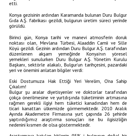
etti.
Konya gezisinin ardından Karamanda bulunan Duru Bulgur
Gıda A.Ş. fabrikası gezildi, bulgurun üretim süreci yerinde
görüldü.
Birinci gün, Konya tarihi ve manevi atmosferin doruk
noktası olan, Mevlana Türbesi, Alaaddin Camii ve Sille
Köyü gezildi. Gezinin ardından Duru Bulgur A.Ş. tarafından
düzenlenen akşam yemeğinde Konya’nın yöresel
yemekleri sunulurken Duru Bulgur A.Ş. Yönetim Kurulu
Başkanı, sektörle alakalı, Bulgur’un tarihçesini, pazardaki
yeri ve önemini anlatan bilgiler verdi:
Eski Dostumuza Hak Ettiği Yeri Verelim, O’na Sahip
Çıkalım!
Bulgur şu aralar diyetisyenler ve doktorlar tarafından
çokça önerilmesine ve yurtdışında tüketiminin artmasına
rağmen gerekli ilgiyi hem tüketici kanadından hem de
ticari kanattan ülkemizde görmemektedir. 2010 Aralık
Ayında Akademetre Firmasına yurt çapında 26 şehirde
yaptırdığımız araştırma sonuçları ise bu ilgisizliğin
nedenini kısmen de olsa göstermektedir.
Araştırmaya katılan kitlenin 95% i bulgurun doğal bir