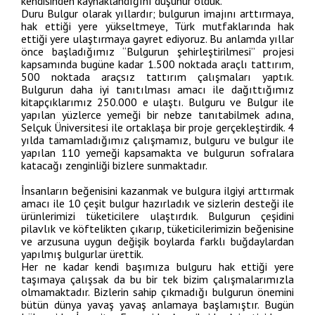
kendisinden kaynaklandığını düşünür olduk.
Duru Bulgur olarak yıllardır; bulgurun imajını arttırmaya,
hak ettiği yere yükseltmeye, Türk mutfaklarında hak
ettiği yere ulaştırmaya gayret ediyoruz. Bu anlamda yıllar
önce başladığımız “Bulgurun şehirleştirilmesi” projesi
kapsamında bugüne kadar 1.500 noktada araçlı tattırım,
500 noktada araçsız tattırım çalışmaları yaptık.
Bulgurun daha iyi tanıtılması amacı ile dağıttığımız
kitapçıklarımız 250.000 e ulaştı. Bulguru ve Bulgur ile
yapılan yüzlerce yemeği bir nebze tanıtabilmek adına,
Selçuk Üniversitesi ile ortaklaşa bir proje gerçekleştirdik. 4
yılda tamamladığımız çalışmamız, bulguru ve bulgur ile
yapılan 110 yemeği kapsamakta ve bulgurun sofralara
katacağı zenginliği bizlere sunmaktadır.
İnsanların beğenisini kazanmak ve bulgura ilgiyi arttırmak
amacı ile 10 çeşit bulgur hazırladık ve sizlerin desteği ile
ürünlerimizi tüketicilere ulaştırdık. Bulgurun çeşidini
pilavlık ve köftelikten çıkarıp, tüketicilerimizin beğenisine
ve arzusuna uygun değişik boylarda farklı buğdaylardan
yapılmış bulgurlar ürettik.
Her ne kadar kendi başımıza bulguru hak ettiği yere
taşımaya çalışsak da bu bir tek bizim çalışmalarımızla
olmamaktadır. Bizlerin sahip çıkmadığı bulgurun önemini
bütün dünya yavaş yavaş anlamaya başlamıştır. Bugün