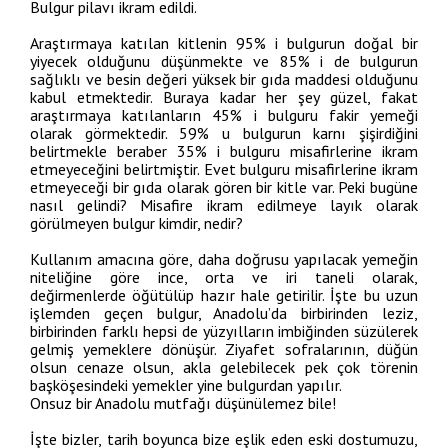
Bulgur pilavı ikram edildi.
Araştırmaya katılan kitlenin 95% i bulgurun doğal bir
yiyecek olduğunu düşünmekte ve 85% i de bulgurun
sağlıklı ve besin değeri yüksek bir gıda maddesi olduğunu
kabul etmektedir. Buraya kadar her şey güzel, fakat
araştırmaya katılanların 45% i bulguru fakir yemeği
olarak görmektedir. 59% u bulgurun karnı şişirdiğini
belirtmekle beraber 35% i bulguru misafirlerine ikram
etmeyeceğini belirtmiştir. Evet bulguru misafirlerine ikram
etmeyeceği bir gıda olarak gören bir kitle var. Peki bugüne
nasıl gelindi? Misafire ikram edilmeye layık olarak
görülmeyen bulgur kimdir, nedir?
Kullanım amacına göre, daha doğrusu yapılacak yemeğin
niteliğine göre ince, orta ve iri taneli olarak,
değirmenlerde öğütülüp hazır hale getirilir. İşte bu uzun
işlemden geçen bulgur, Anadolu’da birbirinden leziz,
birbirinden farklı hepsi de yüzyılların imbiğinden süzülerek
gelmiş yemeklere dönüşür. Ziyafet sofralarının, düğün
olsun cenaze olsun, akla gelebilecek pek çok törenin
başköşesindeki yemekler yine bulgurdan yapılır.
Onsuz bir Anadolu mutfağı düşünülemez bile!
İşte bizler, tarih boyunca bize eşlik eden eski dostumuzu,