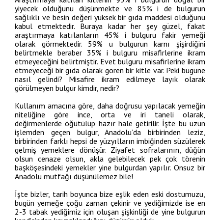
yiyecek olduğunu düşünmekte ve 85% i de bulgurun
sağlıklı ve besin değeri yüksek bir gıda maddesi olduğunu
kabul etmektedir. Buraya kadar her şey güzel, fakat
araştırmaya katılanların 45% i bulguru fakir yemeği
olarak görmektedir. 59% u bulgurun karnı şişirdiğini
belirtmekle beraber 35% i bulguru misafirlerine ikram
etmeyeceğini belirtmiştir. Evet bulguru misafirlerine ikram
etmeyeceği bir gıda olarak gören bir kitle var. Peki bugüne
nasıl gelindi? Misafire ikram edilmeye layık olarak
görülmeyen bulgur kimdir, nedir?
Kullanım amacına göre, daha doğrusu yapılacak yemeğin
niteliğine göre ince, orta ve iri taneli olarak,
değirmenlerde öğütülüp hazır hale getirilir. İşte bu uzun
işlemden geçen bulgur, Anadolu’da birbirinden leziz,
birbirinden farklı hepsi de yüzyılların imbiğinden süzülerek
gelmiş yemeklere dönüşür. Ziyafet sofralarının, düğün
olsun cenaze olsun, akla gelebilecek pek çok törenin
başköşesindeki yemekler yine bulgurdan yapılır. Onsuz bir
Anadolu mutfağı düşünülemez bile!
İşte bizler, tarih boyunca bize eşlik eden eski dostumuzu,
bugün yemeğe çoğu zaman çekinir ve yediğimizde ise en
2-3 tabak yediğimiz için oluşan şişkinliği de yine bulgurun