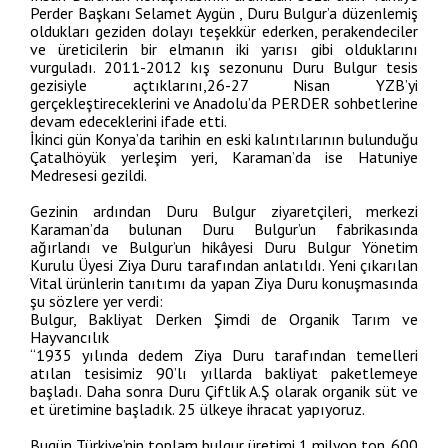
Perder Başkanı Selamet Aygün , Duru Bulgur’a düzenlemiş
oldukları geziden dolayı teşekkür ederken, perakendeciler
ve üreticilerin bir elmanın iki yarısı gibi olduklarını
vurguladı. 2011-2012 kış sezonunu Duru Bulgur tesis
gezisiyle açtıklarını,26-27 Nisan YZB’yi
gerçekleştireceklerini ve Anadolu’da PERDER sohbetlerine
devam edeceklerini ifade etti.
İkinci gün Konya’da tarihin en eski kalıntılarının bulunduğu
Çatalhöyük yerleşim yeri, Karaman’da ise Hatuniye
Medresesi gezildi.
Gezinin ardından Duru Bulgur ziyaretçileri, merkezi
Karaman’da bulunan Duru Bulgur’un fabrikasında
ağırlandı ve Bulgur’un hikâyesi Duru Bulgur Yönetim
Kurulu Üyesi Ziya Duru tarafından anlatıldı. Yeni çıkarılan
Vital ürünlerin tanıtımı da yapan Ziya Duru konuşmasında
şu sözlere yer verdi:
Bulgur, Bakliyat Derken Şimdi de Organik Tarım ve
Hayvancılık
“1935 yılında dedem Ziya Duru tarafından temelleri
atılan tesisimiz 90’lı yıllarda bakliyat paketlemeye
başladı. Daha sonra Duru Çiftlik A.Ş olarak organik süt ve
et üretimine başladık. 25 ülkeye ihracat yapıyoruz.
Bugün Türkiye’nin toplam bulgur üretimi 1 milyon ton. 600