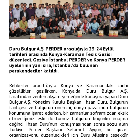
Entegre Yönetim Sistem Politikamız
Bilgi Güvenliği Politikası
Amfori BSCI Davranış Kuralları Ve Uygulama Koşulları
KVKK
Sertifikalar
Duru Bulgur A.Ş. PERDER aracılığıyla 23-24 Eylül
Duyuru
tarihleri arasında Konya-Karaman Tesis Gezisi
düzenledi. Geziye İstanbul PERDER ve Konya PERDER
üyelerinin yanı sıra, İstanbul’da bulunan
perakendeciler katıldı.
Rehberler aracılığıyla Konya ve Karaman’daki tarihi
güzellikler gezilirken, Konya’da Duru Bulgur A.Ş.
tarafından verilen akşam yemeğinde konuşma yapan Duru
Bulgur A.Ş. Yönetim Kurulu Başkanı İhsan Duru, Bulgurun
tarihçesi ve bulgurun önemini, dünya pazarında bulgurun
konumuna işaret ederken, bir zamanlar soframızdan eksik
etmediğimiz eski dostumuz bulgurun bugünkü imajına
değindi. İhsan Duru’nun konuşmasından sonra sözü alan
Türkiye Perder Başkanı Selamet Aygün, bu güzel
organizasyonu düzenledikleri için Duru Ailesine teşekkür